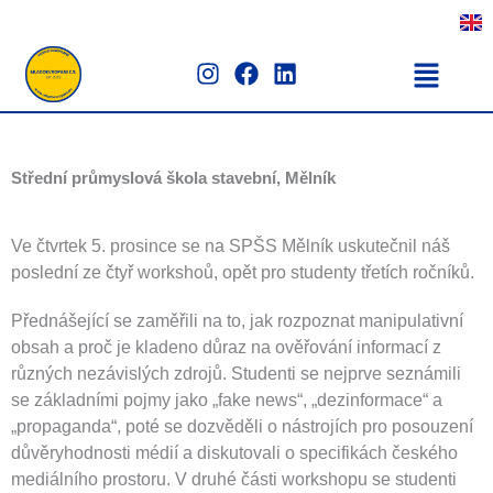
Přeskočit
na
Menu
I
F
L
obsah
n
a
i
s
c
n
t
e
k
a
b
e
Střední průmyslová škola stavební, Mělník
g
o
d
r
o
i
a
k
n
Ve čtvrtek 5. prosince se na SPŠS Mělník uskutečnil náš
m
poslední ze čtyř workshoů, opět pro studenty třetích ročníků.
Přednášející se zaměřili na to, jak rozpoznat manipulativní
obsah a proč je kladeno důraz na ověřování informací z
různých nezávislých zdrojů. Studenti se nejprve seznámili
se základními pojmy jako „fake news“, „dezinformace“ a
„propaganda“, poté se dozvěděli o nástrojích pro posouzení
důvěryhodnosti médií a diskutovali o specifikách českého
mediálního prostoru. V druhé části workshopu se studenti